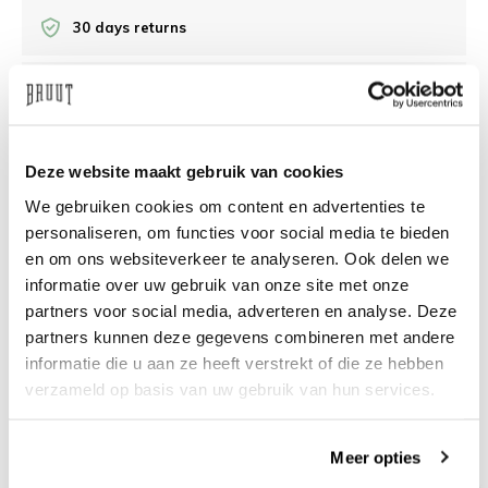
30 days returns
/10 on Feedback Company
Deze website maakt gebruik van cookies
Need help?
We're glad to help
We gebruiken cookies om content en advertenties te
info@bruut.nl
Live chat
Whatsapp
personaliseren, om functies voor social media te bieden
en om ons websiteverkeer te analyseren. Ook delen we
About this product
informatie over uw gebruik van onze site met onze
partners voor social media, adverteren en analyse. Deze
Shipment and returns
partners kunnen deze gegevens combineren met andere
informatie die u aan ze heeft verstrekt of die ze hebben
Related products
verzameld op basis van uw gebruik van hun services.
Meer opties