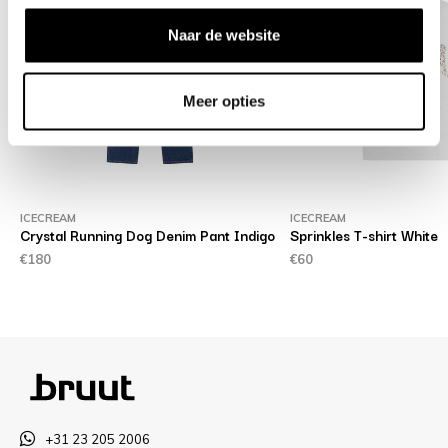
Naar de website
Meer opties
ICECREAM
ICECREAM
p
Crystal Running Dog Denim Pant Indigo
Sprinkles T-shirt White
€180
€60
+31 23 205 2006