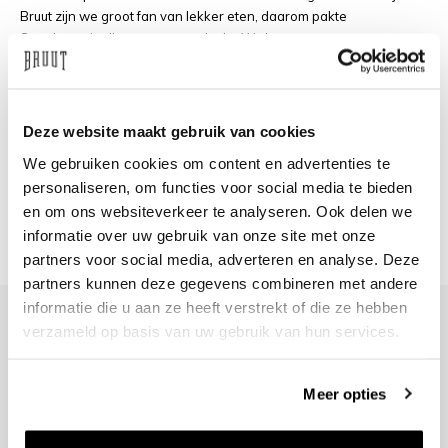
Bruut zijn we groot fan van lekker eten, daarom pakte
Spaghetteria direct onze aandacht. We kunnen met trots zeggen
dat we samen met Spaghetteria een design hebben gemaakt op
een T-shirt en een Hoodie. De kwaliteit die je van Bruut gewend
bent in de kleding. De visie en liefde van Spaghetteria die ze
normaal in hun pasta's gooien nu in een capsule kledingcollectie.
Deze website maakt gebruik van cookies
Op de achterkant de tekst 'No Pasta, No Party'. Geïnspireerd op
We gebruiken cookies om content en advertenties te
het shirt wat legende Andrea Pirlo droeg tijdens het EK van 2014.
personaliseren, om functies voor social media te bieden
De Bruut x Spaghetteria samenwerking collectie zal spoedig
en om ons websiteverkeer te analyseren. Ook delen we
worden gedropt.
informatie over uw gebruik van onze site met onze
partners voor social media, adverteren en analyse. Deze
partners kunnen deze gegevens combineren met andere
informatie die u aan ze heeft verstrekt of die ze hebben
verzameld op basis van uw gebruik van hun services.
+31 23 205 2006
Meer opties
info@bruut.nl
Contact Formulier