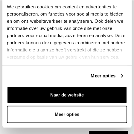
We gebruiken cookies om content en advertenties te
personaliseren, om functies voor social media te bieden
en om ons websiteverkeer te analyseren. Ook delen we
informatie over uw gebruik van onze site met onze
+31 23 205 2006
partners voor social media, adverteren en analyse. Deze
info@bruut.nl
partners kunnen deze gegevens combineren met andere
Contact Formulier
informatie die u aan ze heeft verstrekt of die ze hebben
Open tot 18:00
verzameld op basis van uw gebruik van hun services.
OPENINGSTIJDEN
Meer opties
Helpen
Naar de website
Over ons
Verzending
Meer opties
Nieuwsbrief