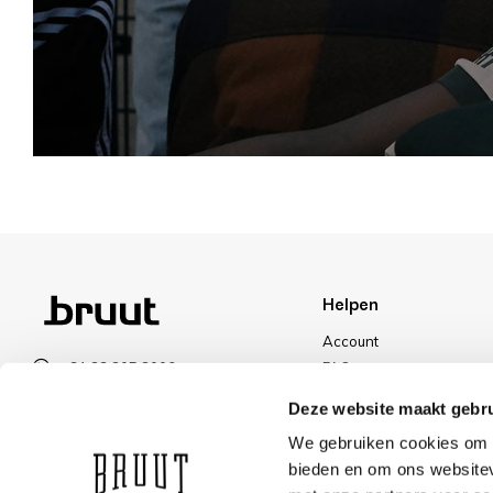
Helpen
Account
+31 23 205 2006
FAQ
info@bruut.nl
Ruilen & Retourneren
Deze website maakt gebru
Contact Formulier
Betalen
We gebruiken cookies om c
Open 11:00 - 21:00
Levering
bieden en om ons websitev
OPENINGSTIJDEN
Kortingen