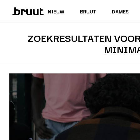
Junior (35,5 - 40)
Rokken & Jurken
Zwembroeken
Korte Broeken
Junior (122 - 170 CM)
NIEUW
BRUUT
DAMES
ZOEKRESULTATEN VOOR
MINIMA