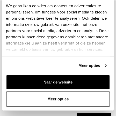
We gebruiken cookies om content en advertenties te
personaliseren, om functies voor social media te bieden
en om ons websiteverkeer te analyseren. Ook delen we
informatie over uw gebruik van onze site met onze
+31 23 205 2006
partners voor social media, adverteren en analyse. Deze
info@bruut.nl
partners kunnen deze gegevens combineren met andere
Contact Formulier
informatie die u aan ze heeft verstrekt of die ze hebben
Open tot 18:00
verzameld op basis van uw gebruik van hun services.
OPENINGSTIJDEN
Meer opties
Helpen
Naar de website
Over ons
Verzending
Meer opties
Nieuwsbrief