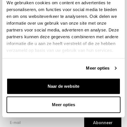
We gebruiken cookies om content en advertenties te
personaliseren, om functies voor social media te bieden
en om ons websiteverkeer te analyseren. Ook delen we
+31 23 205 2006
informatie over uw gebruik van onze site met onze
info@bruut.nl
partners voor social media, adverteren en analyse. Deze
Contact Formulier
partners kunnen deze gegevens combineren met andere
Open tot 18:00
informatie die u aan ze heeft verstrekt of die ze hebben
OPENINGSTIJDEN
verzameld op basis van uw gebruik van hun services.
Meer opties
Helpen
Over ons
Naar de website
Verzending
Meer opties
Nieuwsbrief
Abonneer