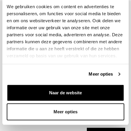
We gebruiken cookies om content en advertenties te
personaliseren, om functies voor social media te bieden
en om ons websiteverkeer te analyseren. Ook delen we
informatie over uw gebruik van onze site met onze
+31 23 205 2006
partners voor social media, adverteren en analyse. Deze
info@bruut.nl
partners kunnen deze gegevens combineren met andere
Contact Formulier
informatie die u aan ze heeft verstrekt of die ze hebben
Open tot 21:00
verzameld op basis van uw gebruik van hun services.
OPENINGSTIJDEN
Meer opties
Helpen
Naar de website
Over ons
Verzending
Meer opties
Nieuwsbrief