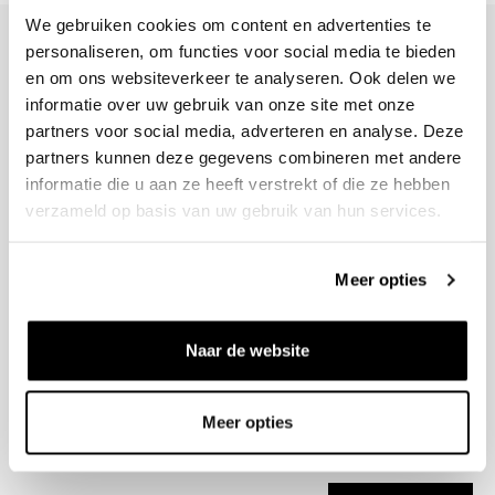
We gebruiken cookies om content en advertenties te
personaliseren, om functies voor social media te bieden
en om ons websiteverkeer te analyseren. Ook delen we
informatie over uw gebruik van onze site met onze
+31 23 205 2006
partners voor social media, adverteren en analyse. Deze
info@bruut.nl
partners kunnen deze gegevens combineren met andere
Contact Formulier
informatie die u aan ze heeft verstrekt of die ze hebben
Open 11:00 - 21:00
verzameld op basis van uw gebruik van hun services.
OPENINGSTIJDEN
Meer opties
Helpen
Naar de website
Over ons
Verzending
Meer opties
Nieuwsbrief