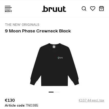
MENU
THE NEW ORIGINALS
9 Moon Phase Crewneck Black
€130
€107,44 excl. tax
Article code
: TNO385