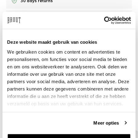
30 days returns
/10 on Feedback Company
Need help?
We're glad to help
Deze website maakt gebruik van cookies
We gebruiken cookies om content en advertenties te
info@bruut.nl
Live chat
Whatsapp
personaliseren, om functies voor social media te bieden
en om ons websiteverkeer te analyseren. Ook delen we
About this product
informatie over uw gebruik van onze site met onze
partners voor social media, adverteren en analyse. Deze
Shipment and returns
partners kunnen deze gegevens combineren met andere
informatie die u aan ze heeft verstrekt of die ze hebben
Related products
verzameld op basis van uw gebruik van hun services.
Meer opties