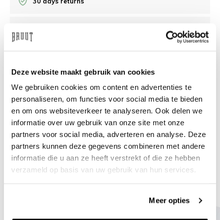
30 days returns
/10 on Feedback Company
Need help?
We're glad to help
Deze website maakt gebruik van cookies
We gebruiken cookies om content en advertenties te
info@bruut.nl
Live chat
Whatsapp
personaliseren, om functies voor social media te bieden
en om ons websiteverkeer te analyseren. Ook delen we
About this product
informatie over uw gebruik van onze site met onze
Shipment and returns
partners voor social media, adverteren en analyse. Deze
partners kunnen deze gegevens combineren met andere
informatie die u aan ze heeft verstrekt of die ze hebben
Related products
verzameld op basis van uw gebruik van hun services.
Meer opties