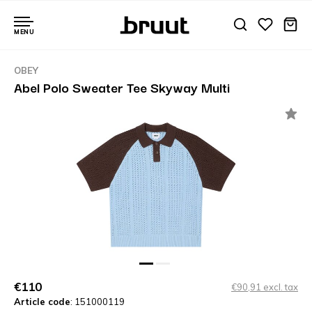
MENU
OBEY
Abel Polo Sweater Tee Skyway Multi
€110
€90,91 excl. tax
Article code
: 151000119