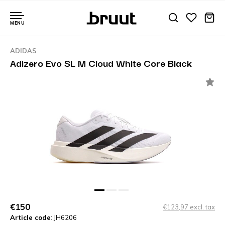
MENU
ADIDAS
Adizero Evo SL M Cloud White Core Black
€150
€123,97 excl. tax
Article code
: JH6206