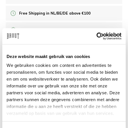
Free Shipping in NL/BE/DE above €100
30 days returns
/10 on Feedback Company
Deze website maakt gebruik van cookies
We gebruiken cookies om content en advertenties te
Need help?
We're glad to help
personaliseren, om functies voor social media te bieden
en om ons websiteverkeer te analyseren. Ook delen we
info@bruut.nl
Live chat
Whatsapp
informatie over uw gebruik van onze site met onze
partners voor social media, adverteren en analyse. Deze
About this product
partners kunnen deze gegevens combineren met andere
informatie die u aan ze heeft verstrekt of die ze hebben
Shipment and returns
verzameld op basis van uw gebruik van hun services.
Related products