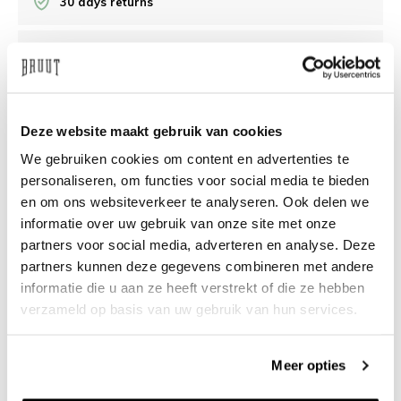
30 days returns
/10 on Feedback Company
Need help?
We're glad to help
Deze website maakt gebruik van cookies
We gebruiken cookies om content en advertenties te
info@bruut.nl
Live chat
Whatsapp
personaliseren, om functies voor social media te bieden
en om ons websiteverkeer te analyseren. Ook delen we
About this product
informatie over uw gebruik van onze site met onze
Shipment and returns
partners voor social media, adverteren en analyse. Deze
partners kunnen deze gegevens combineren met andere
informatie die u aan ze heeft verstrekt of die ze hebben
Related products
verzameld op basis van uw gebruik van hun services.
Meer opties