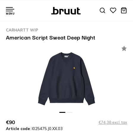
MENU
CARHARTT WIP
American Script Sweat Deep Night
€90
€74,38 excl. tax
Article code
: I025475.J0.XX.03