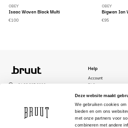
OBEY
OBEY
Isaac Woven Black Multi
Bigwan Ian 
€100
€95
Help
Account
+31 23 205 2006
FAQ
info@bruut.nl
Shipping & Returns
Deze website maakt gebru
Contact form
Payment Methods
We gebruiken cookies om c
Open till 21:00
Shipping
bieden en om ons websitev
VIEW OPENING HOURS
Discount
met onze partners voor so
combineren met andere inf