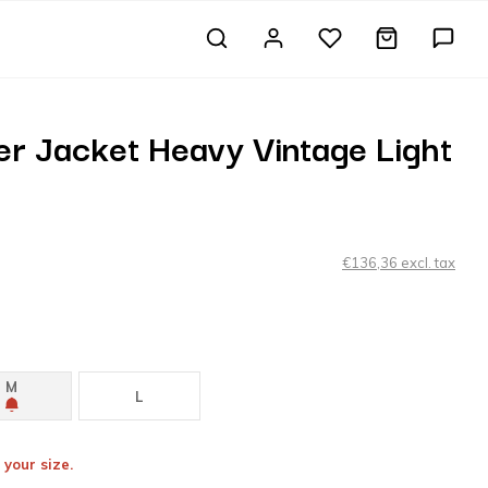
er Jacket Heavy Vintage Light
€136,36 excl. tax
M
L
 your size.