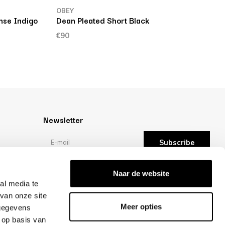
OBEY
nse Indigo
Dean Pleated Short Black
€90
Newsletter
Subscribe
Reviews
Naar de website
al media te
van onze site
/10 -
reviews
Meer opties
 gegevens
 op basis van