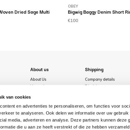
OBEY
Woven Dried Sage Multi
Bigwig Baggy Denim Short Ri
€100
About us
Shipping
About Us
Company details
Vacancies
Disclaimer
Media
Terms & conditions
ik van cookies
Our store
Privacy Policy
ontent en advertenties te personaliseren, om functies voor soci
Cookies
erkeer te analyseren. Ook delen we informatie over uw gebruik 
cial media, adverteren en analyse. Deze partners kunnen deze
ormatie die u aan ze heeft verstrekt of die ze hebben verzameld