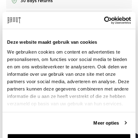
30 days returns
/10 on Feedback Company
Need help?
We're glad to help
Deze website maakt gebruik van cookies
We gebruiken cookies om content en advertenties te
info@bruut.nl
Live chat
Whatsapp
personaliseren, om functies voor social media te bieden
en om ons websiteverkeer te analyseren. Ook delen we
About this product
informatie over uw gebruik van onze site met onze
partners voor social media, adverteren en analyse. Deze
Shipment and returns
partners kunnen deze gegevens combineren met andere
informatie die u aan ze heeft verstrekt of die ze hebben
Related products
verzameld op basis van uw gebruik van hun services.
Meer opties