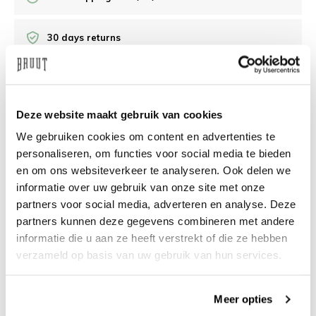
30 days returns
/10 on Feedback Company
Deze website maakt gebruik van cookies
Need help?
We're glad to help
We gebruiken cookies om content en advertenties te
personaliseren, om functies voor social media te bieden
info@bruut.nl
Live chat
Whatsapp
en om ons websiteverkeer te analyseren. Ook delen we
informatie over uw gebruik van onze site met onze
About this product
partners voor social media, adverteren en analyse. Deze
partners kunnen deze gegevens combineren met andere
Shipment and returns
informatie die u aan ze heeft verstrekt of die ze hebben
verzameld op basis van uw gebruik van hun services.
Related products
Meer opties