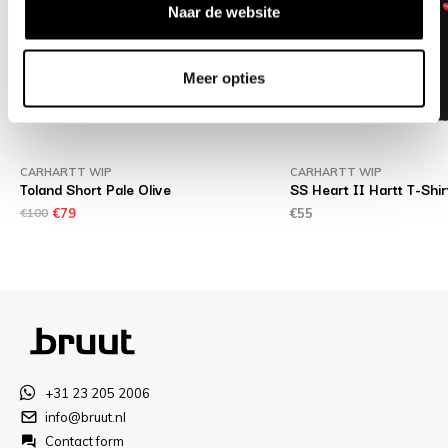
Naar de website
Meer opties
CARHARTT WIP
CARHARTT WIP
Toland Short Pale Olive
SS Heart II Hartt T-Shir
€100
€79
€55
+31 23 205 2006
info@bruut.nl
Contact form