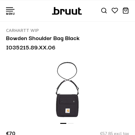
MENU
CARHARTT WIP
Bowden Shoulder Bag Black
I035215.89.XX.06
€70
€57,85 excl. tax