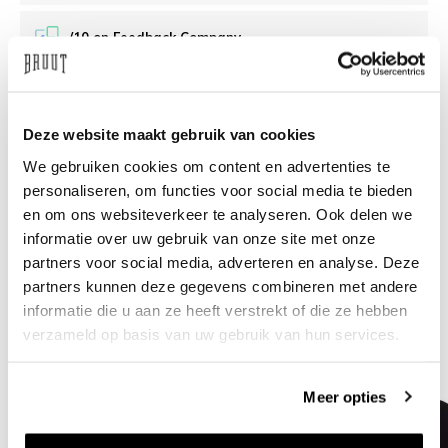
/10 on Feedback Company
Need help?
We're glad to help
Deze website maakt gebruik van cookies
info@bruut.nl
Live chat
Whatsapp
We gebruiken cookies om content en advertenties te
personaliseren, om functies voor social media te bieden
About this product
en om ons websiteverkeer te analyseren. Ook delen we
informatie over uw gebruik van onze site met onze
Shipment and returns
partners voor social media, adverteren en analyse. Deze
partners kunnen deze gegevens combineren met andere
Related products
informatie die u aan ze heeft verstrekt of die ze hebben
verzameld op basis van uw gebruik van hun services.
Meer opties