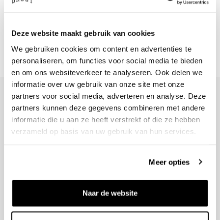
DOPPER
Insulated Basketball Edition
Bottle X Worthy de Jong
Deze website maakt gebruik van cookies
€50
We gebruiken cookies om content en advertenties te
personaliseren, om functies voor social media te bieden
en om ons websiteverkeer te analyseren. Ook delen we
informatie over uw gebruik van onze site met onze
partners voor social media, adverteren en analyse. Deze
partners kunnen deze gegevens combineren met andere
informatie die u aan ze heeft verstrekt of die ze hebben
+31 23 205 2006
verzameld op basis van uw gebruik van hun services.
info@bruut.nl
Contact form
Meer opties
Open till 21:00
VIEW OPENING HOURS
Naar de website
Help