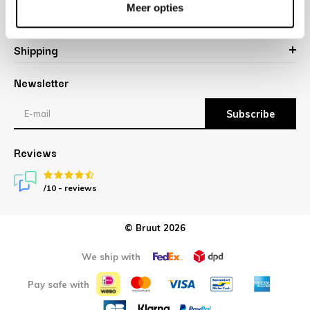
Meer opties
About us
Shipping
Newsletter
Subscribe
Reviews
/10 -
reviews
© Bruut 2026
We ship with
Pay safe with