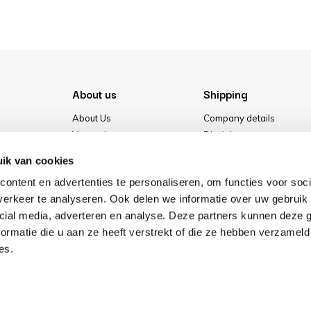
About us
Shipping
About Us
Company details
Vacancies
Disclaimer
Media
Terms & conditions
ik van cookies
Our store
Privacy Policy
ontent en advertenties te personaliseren, om functies voor soci
Cookies
erkeer te analyseren. Ook delen we informatie over uw gebruik 
cial media, adverteren en analyse. Deze partners kunnen deze
ormatie die u aan ze heeft verstrekt of die ze hebben verzameld
es.
Pay safe with