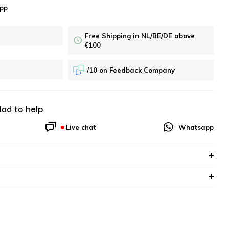
pp
Free Shipping in NL/BE/DE above
€100
/10 on Feedback Company
lad to help
Live chat
Whatsapp