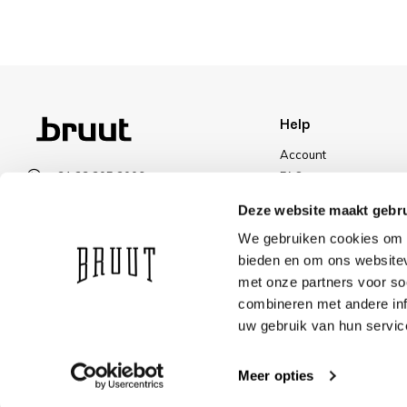
Help
Account
+31 23 205 2006
FAQ
info@bruut.nl
Shipping & Returns
Deze website maakt gebru
Contact form
Payment Methods
We gebruiken cookies om c
Open 11:00 - 21:00
Shipping
bieden en om ons websitev
VIEW OPENING HOURS
Discount
met onze partners voor so
combineren met andere inf
uw gebruik van hun servic
Meer opties
© Bruut 2026
We ship with