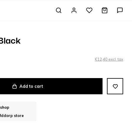
Black
€12,40 excl. tax
Add to cart
bshop
fddorp store