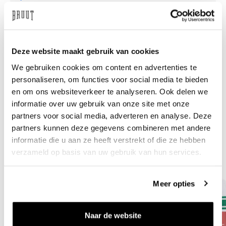
Need help?
We're glad to help
Deze website maakt gebruik van cookies
info@bruut.nl
Live chat
Whatsapp
We gebruiken cookies om content en advertenties te
personaliseren, om functies voor social media te bieden
About this product
en om ons websiteverkeer te analyseren. Ook delen we
Shipment and returns
informatie over uw gebruik van onze site met onze
partners voor social media, adverteren en analyse. Deze
partners kunnen deze gegevens combineren met andere
Related products
informatie die u aan ze heeft verstrekt of die ze hebben
verzameld op basis van uw gebruik van hun services.
Meer opties
Naar de website