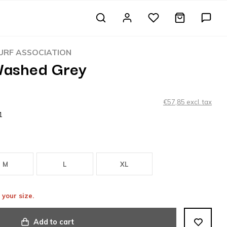
RF ASSOCIATION
Washed Grey
€57,85 excl. tax
1
M
L
XL
 your size.
Add to cart