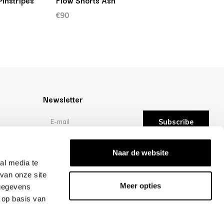
instripes
Flow Shorts Ash
€90
Newsletter
Subscribe
Reviews
Naar de website
al media te
van onze site
/10 -
reviews
Meer opties
 gegevens
 op basis van