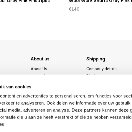
ool Grey Pink Pinstripes
Wool Work Shorts Grey Pink P
€140
About us
Shipping
About Us
Company details
Vacancies
Disclaimer
Media
Terms & conditions
ik van cookies
Our store
Privacy Policy
ontent en advertenties te personaliseren, om functies voor soci
Cookies
erkeer te analyseren. Ook delen we informatie over uw gebruik 
cial media, adverteren en analyse. Deze partners kunnen deze
ormatie die u aan ze heeft verstrekt of die ze hebben verzameld
es.