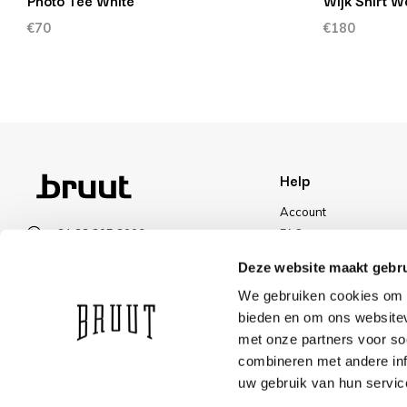
Photo Tee White
Wijk Shirt W
€70
€180
Help
Account
+31 23 205 2006
FAQ
info@bruut.nl
Shipping & Returns
Deze website maakt gebru
Contact form
Payment Methods
We gebruiken cookies om c
Open 11:00 - 21:00
Shipping
bieden en om ons websitev
VIEW OPENING HOURS
Discount
met onze partners voor so
combineren met andere inf
uw gebruik van hun servic