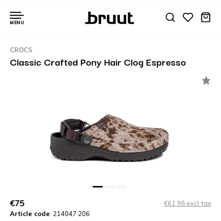
MENU
CROCS
Classic Crafted Pony Hair Clog Espresso
€75
€61,98 excl. tax
Article code
: 214047 206