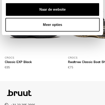
Naar de website
Meer opties
CROCS
CROCS
Classic EXP Black
Realtree Classic Boat Sh
€85
€75
+31 23 205 2006