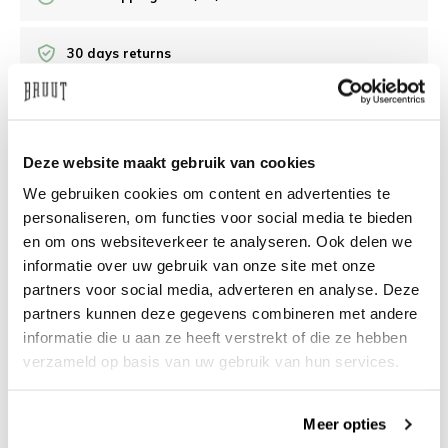
30 days returns
/10 on Feedback Company
Deze website maakt gebruik van cookies
Need help?
We're glad to help
We gebruiken cookies om content en advertenties te
personaliseren, om functies voor social media te bieden
info@bruut.nl
Live chat
Whatsapp
en om ons websiteverkeer te analyseren. Ook delen we
informatie over uw gebruik van onze site met onze
About this product
partners voor social media, adverteren en analyse. Deze
partners kunnen deze gegevens combineren met andere
Shipment and returns
informatie die u aan ze heeft verstrekt of die ze hebben
verzameld op basis van uw gebruik van hun services.
Related products
Meer opties