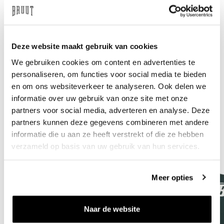
Need help?
We're glad to help
info@bruut.nl
Live chat
Whatsapp
Deze website maakt gebruik van cookies
We gebruiken cookies om content en advertenties te
About this product
personaliseren, om functies voor social media te bieden
en om ons websiteverkeer te analyseren. Ook delen we
Shipment and returns
informatie over uw gebruik van onze site met onze
partners voor social media, adverteren en analyse. Deze
Related products
partners kunnen deze gegevens combineren met andere
informatie die u aan ze heeft verstrekt of die ze hebben
verzameld op basis van uw gebruik van hun services.
Meer opties
Naar de website