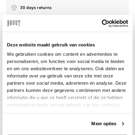
30 days returns
/10 on Feedback Company
Deze website maakt gebruik van cookies
Need help?
We're glad to help
We gebruiken cookies om content en advertenties te
info@bruut.nl
Live chat
Whatsapp
personaliseren, om functies voor social media te bieden
en om ons websiteverkeer te analyseren. Ook delen we
informatie over uw gebruik van onze site met onze
About this product
partners voor social media, adverteren en analyse. Deze
Shipment and returns
partners kunnen deze gegevens combineren met andere
informatie die u aan ze heeft verstrekt of die ze hebben
verzameld op basis van uw gebruik van hun services.
Related products
Meer opties