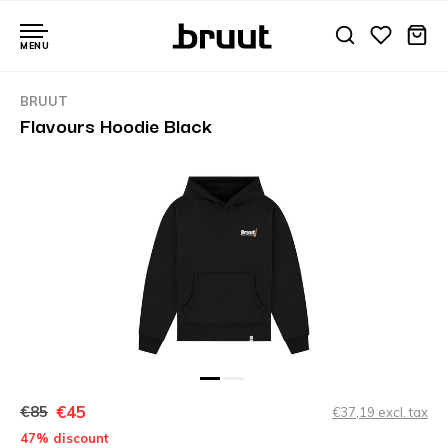
MENU
BRUUT
Flavours Hoodie Black
€45
€85
€37,19 excl. tax
47% discount