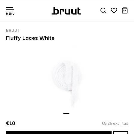
MENU
BRUUT
Fluffy Laces White
€10
€8,26 excl. tax