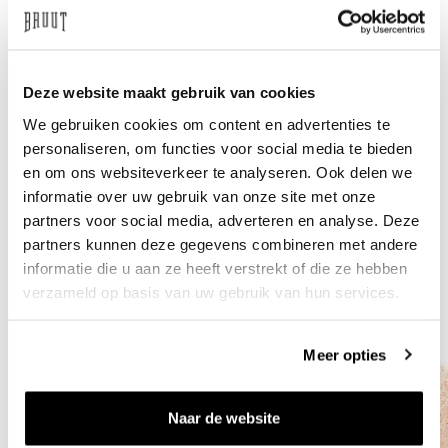
Need help?
We're glad to help
info@bruut.nl
Live chat
Whatsapp
Deze website maakt gebruik van cookies
We gebruiken cookies om content en advertenties te
About this product
personaliseren, om functies voor social media te bieden
en om ons websiteverkeer te analyseren. Ook delen we
Shipment and returns
informatie over uw gebruik van onze site met onze
partners voor social media, adverteren en analyse. Deze
Related products
partners kunnen deze gegevens combineren met andere
informatie die u aan ze heeft verstrekt of die ze hebben
verzameld op basis van uw gebruik van hun services.
Meer opties
Naar de website