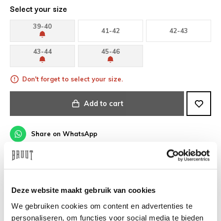
Select your size
39-40
41-42
42-43
43-44
45-46
Don't forget to select your size.
Add to cart
Share on WhatsApp
Fast delivery
Deze website maakt gebruik van cookies
Free Shipping in NL/BE/DE above €100
We gebruiken cookies om content en advertenties te
personaliseren, om functies voor social media te bieden