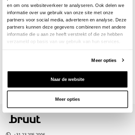
30 days returns
en om ons websiteverkeer te analyseren. Ook delen we
informatie over uw gebruik van onze site met onze
/10 on Feedback Company
partners voor social media, adverteren en analyse. Deze
partners kunnen deze gegevens combineren met andere
informatie die u aan ze heeft verstrekt of die ze hebben
Need help?
We're glad to help
verzameld op basis van uw gebruik van hun services.
info@bruut.nl
Live chat
Whatsapp
Meer opties
About this product
Naar de website
Shipment and returns
Meer opties
+31 23 205 2006