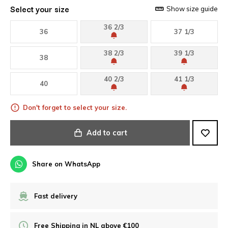
Select your size
Show size guide
36 2/3
36
37 1/3
38 2/3
39 1/3
38
40 2/3
41 1/3
40
Don't forget to select your size.
Add to cart
Share on WhatsApp
Fast delivery
Free Shipping in NL above €100