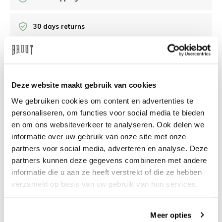
30 days returns
/10 on Feedback Company
Deze website maakt gebruik van cookies
Need help?
We're glad to help
We gebruiken cookies om content en advertenties te
personaliseren, om functies voor social media te bieden
info@bruut.nl
Live chat
Whatsapp
en om ons websiteverkeer te analyseren. Ook delen we
informatie over uw gebruik van onze site met onze
About this product
partners voor social media, adverteren en analyse. Deze
Shipment and returns
partners kunnen deze gegevens combineren met andere
informatie die u aan ze heeft verstrekt of die ze hebben
verzameld op basis van uw gebruik van hun services.
Related products
Meer opties