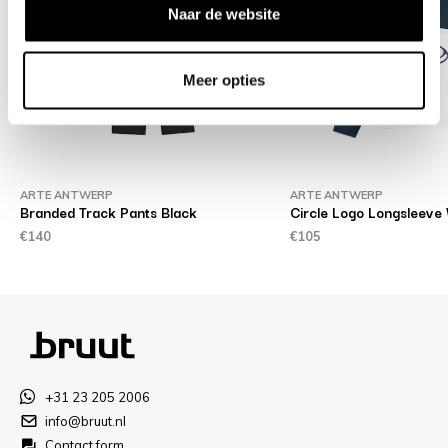
Naar de website
Meer opties
ARTE ANTWERP
ARTE ANTWERP
Branded Track Pants Black
Circle Logo Longsleeve
€140
€105
+31 23 205 2006
info@bruut.nl
Contact form