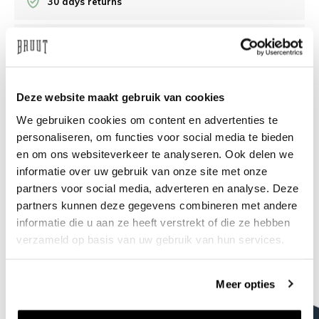
30 days returns
/10 on Feedback Company
Need help?
We're glad to help
Deze website maakt gebruik van cookies
We gebruiken cookies om content en advertenties te
info@bruut.nl
Live chat
Whatsapp
personaliseren, om functies voor social media te bieden
en om ons websiteverkeer te analyseren. Ook delen we
About this product
informatie over uw gebruik van onze site met onze
partners voor social media, adverteren en analyse. Deze
Shipment and returns
partners kunnen deze gegevens combineren met andere
informatie die u aan ze heeft verstrekt of die ze hebben
Related products
verzameld op basis van uw gebruik van hun services.
Meer opties