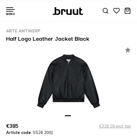
MENU
ARTE ANTWERP
Half Logo Leather Jacket Black
€385
€318,18 excl. tax
Article code
: SS26 200J