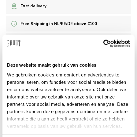
Fast delivery
Free Shipping in NL/BE/DE above €100
30 days returns
/10 on Feedback Company
Deze website maakt gebruik van cookies
We gebruiken cookies om content en advertenties te
personaliseren, om functies voor social media te bieden
Need help?
We're glad to help
en om ons websiteverkeer te analyseren. Ook delen we
info@bruut.nl
Live chat
Whatsapp
informatie over uw gebruik van onze site met onze
partners voor social media, adverteren en analyse. Deze
About this product
partners kunnen deze gegevens combineren met andere
informatie die u aan ze heeft verstrekt of die ze hebben
Shipment and returns
verzameld op basis van uw gebruik van hun services.