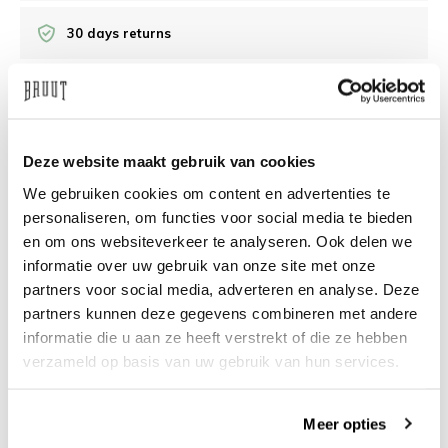
30 days returns
/10 on Feedback Company
Deze website maakt gebruik van cookies
Need help?
We're glad to help
We gebruiken cookies om content en advertenties te
info@bruut.nl
Live chat
Whatsapp
personaliseren, om functies voor social media te bieden
en om ons websiteverkeer te analyseren. Ook delen we
About this product
informatie over uw gebruik van onze site met onze
partners voor social media, adverteren en analyse. Deze
Shipment and returns
partners kunnen deze gegevens combineren met andere
informatie die u aan ze heeft verstrekt of die ze hebben
Related products
verzameld op basis van uw gebruik van hun services.
Meer opties