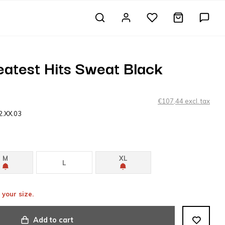
atest Hits Sweat Black
€107,44 excl. tax
2.XX.03
M
XL
L
 your size.
Add to cart