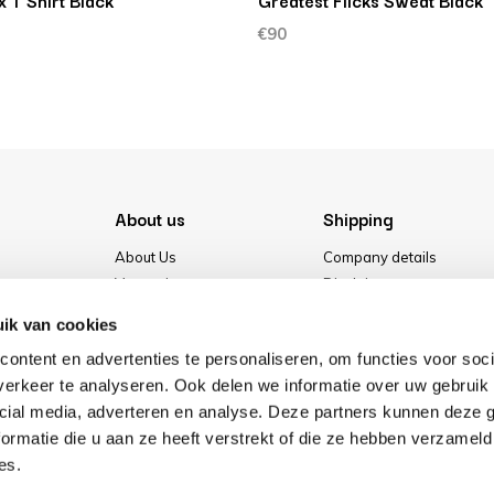
x T Shirt Black
Greatest Flicks Sweat Black
€90
About us
Shipping
About Us
Company details
Vacancies
Disclaimer
Media
Terms & conditions
ik van cookies
Our store
Privacy Policy
ontent en advertenties te personaliseren, om functies voor soci
Cookies
erkeer te analyseren. Ook delen we informatie over uw gebruik 
cial media, adverteren en analyse. Deze partners kunnen deze
ormatie die u aan ze heeft verstrekt of die ze hebben verzameld
es.