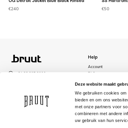
OG Detroit Jacket Blue Black Rinsed
SS Harttroni
€240
€50
Help
Account
+31 23 205 2006
FAQ
info@bruut.nl
Shipping & Returns
Deze website maakt gebru
Contact form
Payment Methods
We gebruiken cookies om c
Open 11:00 - 18:30
Shipping
bieden en om ons websitev
VIEW OPENING HOURS
Discount
met onze partners voor so
combineren met andere inf
uw gebruik van hun servic