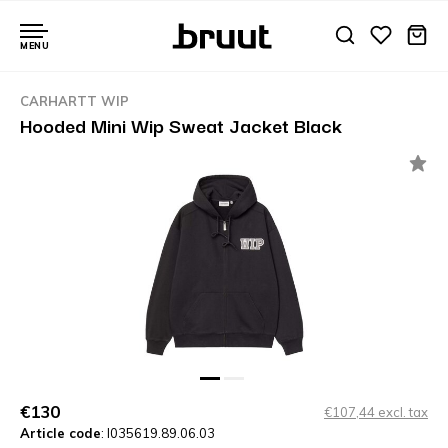
MENU
CARHARTT WIP
Hooded Mini Wip Sweat Jacket Black
€130
€107,44 excl. tax
Article code
: I035619.89.06.03