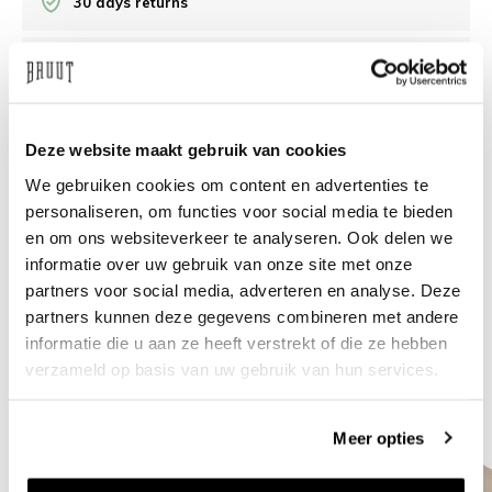
30 days returns
/10 on Feedback Company
Need help?
We're glad to help
Deze website maakt gebruik van cookies
We gebruiken cookies om content en advertenties te
info@bruut.nl
Live chat
Whatsapp
personaliseren, om functies voor social media te bieden
en om ons websiteverkeer te analyseren. Ook delen we
About this product
informatie over uw gebruik van onze site met onze
partners voor social media, adverteren en analyse. Deze
Shipment and returns
partners kunnen deze gegevens combineren met andere
informatie die u aan ze heeft verstrekt of die ze hebben
Related products
verzameld op basis van uw gebruik van hun services.
Meer opties