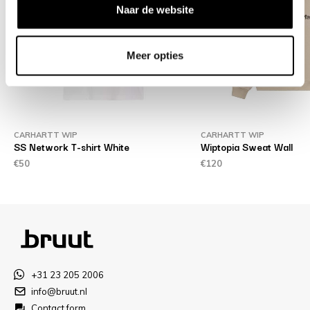
Naar de website
Meer opties
CARHARTT WIP
CARHARTT WIP
SS Network T-shirt White
Wiptopia Sweat Wall
€50
€120
+31 23 205 2006
info@bruut.nl
Contact form