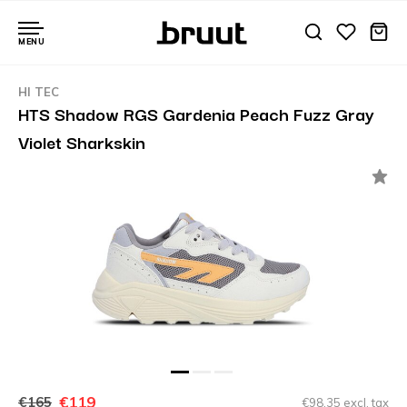
MENU
HI TEC
HTS Shadow RGS Gardenia Peach Fuzz Gray
Violet Sharkskin
€119
€165
€98,35 excl. tax