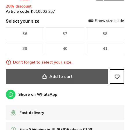
28% discount
Article code
: K010002 257
Select your size
Show size guide
36
37
38
39
40
41
Don't forget to select your size.
Add to cart
Share on WhatsApp
Fast delivery
Free Shipping in NL/BE/DE above €100