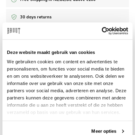
30 days returns
/10 on Feedback Company
Deze website maakt gebruik van cookies
Need help?
We're glad to help
We gebruiken cookies om content en advertenties te
personaliseren, om functies voor social media te bieden
info@bruut.nl
Live chat
Whatsapp
en om ons websiteverkeer te analyseren. Ook delen we
informatie over uw gebruik van onze site met onze
About this product
partners voor social media, adverteren en analyse. Deze
partners kunnen deze gegevens combineren met andere
Shipment and returns
informatie die u aan ze heeft verstrekt of die ze hebben
verzameld op basis van uw gebruik van hun services.
Related products
Meer opties