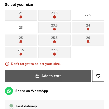
Select your size
21
21.5
22.5
23.5
24
23
25
25.5
26
26.5
27.5
Don't forget to select your size.
Add to cart
Share on WhatsApp
Fast delivery