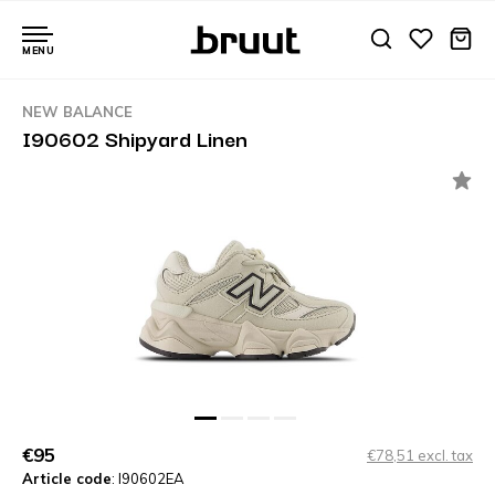
MENU
NEW BALANCE
I90602 Shipyard Linen
€95
€78,51 excl. tax
Article code
: I90602EA