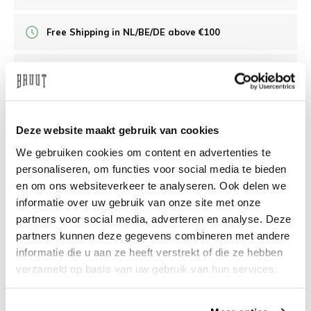
Free Shipping in NL/BE/DE above €100
30 days returns
/10 on Feedback Company
Deze website maakt gebruik van cookies
We gebruiken cookies om content en advertenties te
Need help?
We're glad to help
personaliseren, om functies voor social media te bieden
en om ons websiteverkeer te analyseren. Ook delen we
info@bruut.nl
Live chat
Whatsapp
informatie over uw gebruik van onze site met onze
partners voor social media, adverteren en analyse. Deze
About this product
partners kunnen deze gegevens combineren met andere
informatie die u aan ze heeft verstrekt of die ze hebben
Shipment and returns
verzameld op basis van uw gebruik van hun services.
Related products