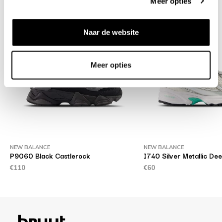
Meer opties
Naar de website
Meer opties
NEW BALANCE
NEW BALANCE
P9060 Black Castlerock
I740 Silver Metallic De
€110
€60