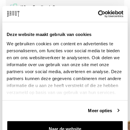
/10 on Feedback Company
Need help?
We're glad to help
Deze website maakt gebruik van cookies
info@bruut.nl
Live chat
Whatsapp
We gebruiken cookies om content en advertenties te
personaliseren, om functies voor social media te bieden
About this product
en om ons websiteverkeer te analyseren. Ook delen we
informatie over uw gebruik van onze site met onze
Shipment and returns
partners voor social media, adverteren en analyse. Deze
partners kunnen deze gegevens combineren met andere
Related products
informatie die u aan ze heeft verstrekt of die ze hebben
verzameld op basis van uw gebruik van hun services.
Meer opties
Naar de website