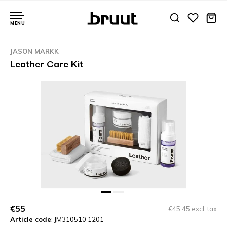
MENU
JASON MARKK
Leather Care Kit
€55
€45,45 excl. tax
Article code
: JM310510 1201