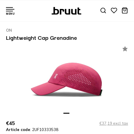
MENU
ON
Lightweight Cap Grenadine
€45
€37,19 excl. tax
Article code
: 2UF10333538