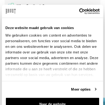
/10 on Feedback Company
Need help?
We're glad to help
Deze website maakt gebruik van cookies
info@bruut.nl
Live chat
Whatsapp
We gebruiken cookies om content en advertenties te
personaliseren, om functies voor social media te bieden
About this product
en om ons websiteverkeer te analyseren. Ook delen we
informatie over uw gebruik van onze site met onze
Shipment and returns
partners voor social media, adverteren en analyse. Deze
partners kunnen deze gegevens combineren met andere
Related products
informatie die u aan ze heeft verstrekt of die ze hebben
verzameld op basis van uw gebruik van hun services.
Meer opties
Naar de website