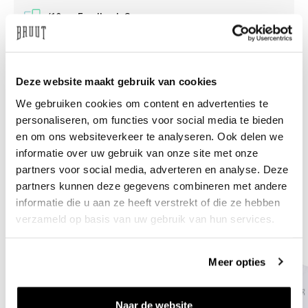
/10 on Feedback Company
Need help?
We're glad to help
Deze website maakt gebruik van cookies
info@bruut.nl
Live chat
Whatsapp
We gebruiken cookies om content en advertenties te
personaliseren, om functies voor social media te bieden
About this product
en om ons websiteverkeer te analyseren. Ook delen we
informatie over uw gebruik van onze site met onze
Shipment and returns
partners voor social media, adverteren en analyse. Deze
partners kunnen deze gegevens combineren met andere
Related products
informatie die u aan ze heeft verstrekt of die ze hebben
verzameld op basis van uw gebruik van hun services.
Meer opties
Naar de website