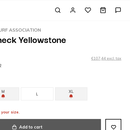
RF ASSOCIATION
eck Yellowstone
€107,44 excl. tax
2
M
XL
L
 your size.
Add to cart