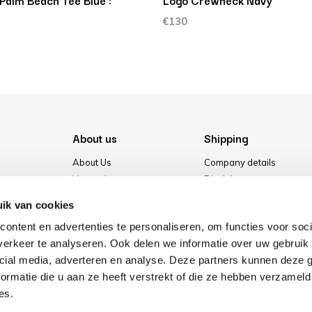
Palm Beach Tee Blue :
Logo Crewneck Navy
€130
About us
Shipping
About Us
Company details
Vacancies
Disclaimer
Media
Terms & conditions
ik van cookies
Our store
Privacy Policy
ontent en advertenties te personaliseren, om functies voor soci
Cookies
erkeer te analyseren. Ook delen we informatie over uw gebruik 
cial media, adverteren en analyse. Deze partners kunnen deze
ormatie die u aan ze heeft verstrekt of die ze hebben verzameld
es.