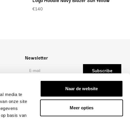
Logo Hoodie Navy Blazer Sun Yellow
L
€140
€
Newsletter
Subscribe
Reviews
Naar de website
al media te
van onze site
/10 -
reviews
Meer opties
 gegevens
 op basis van