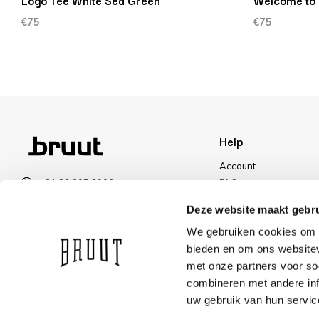
Logo Tee White Sea Green
Welcome to 
€75
€75
Help
Account
+31 23 205 2006
FAQ
info@bruut.nl
Shipping & Returns
Deze website maakt gebru
Contact form
Payment Methods
We gebruiken cookies om c
Open 11:00 - 18:00
Shipping
bieden en om ons websitev
VIEW OPENING HOURS
Discount
met onze partners voor so
combineren met andere inf
uw gebruik van hun servic