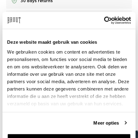
30 days returns
/10 on Feedback Company
Need help?
We're glad to help
Deze website maakt gebruik van cookies
We gebruiken cookies om content en advertenties te
info@bruut.nl
Live chat
Whatsapp
personaliseren, om functies voor social media te bieden
en om ons websiteverkeer te analyseren. Ook delen we
About this product
informatie over uw gebruik van onze site met onze
partners voor social media, adverteren en analyse. Deze
Shipment and returns
partners kunnen deze gegevens combineren met andere
informatie die u aan ze heeft verstrekt of die ze hebben
Related products
verzameld op basis van uw gebruik van hun services.
Meer opties