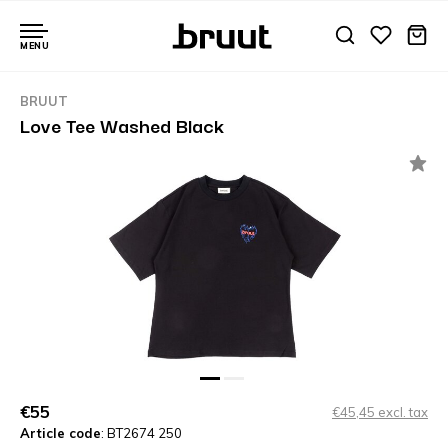
MENU
BRUUT
Love Tee Washed Black
€55
€45,45 excl. tax
Article code
: BT2674 250