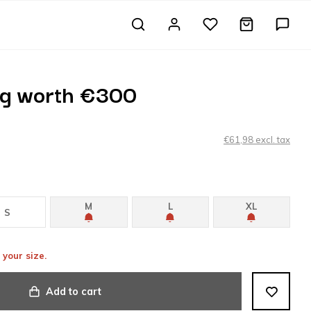
ag worth €300
€61,98 excl. tax
M
L
XL
S
 your size.
Add to cart