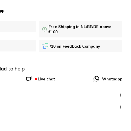
pp
Free Shipping in NL/BE/DE above
€100
/10 on Feedback Company
lad to help
Live chat
Whatsapp