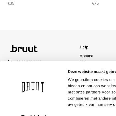
€35
€75
Help
Account
+31 23 205 2006
FAQ
info@bruut.nl
Shipping & Returns
Deze website maakt gebru
Contact form
Payment Methods
We gebruiken cookies om c
Open 11:00 - 18:00
Shipping
bieden en om ons websitev
VIEW OPENING HOURS
Discount
met onze partners voor so
combineren met andere inf
uw gebruik van hun servic