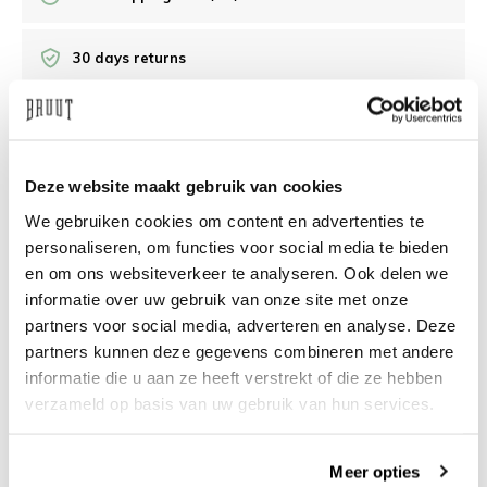
30 days returns
/10 on Feedback Company
Deze website maakt gebruik van cookies
Need help?
We're glad to help
We gebruiken cookies om content en advertenties te
personaliseren, om functies voor social media te bieden
info@bruut.nl
Live chat
Whatsapp
en om ons websiteverkeer te analyseren. Ook delen we
informatie over uw gebruik van onze site met onze
About this product
partners voor social media, adverteren en analyse. Deze
Shipment and returns
partners kunnen deze gegevens combineren met andere
informatie die u aan ze heeft verstrekt of die ze hebben
verzameld op basis van uw gebruik van hun services.
Related products
Meer opties