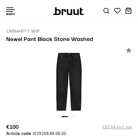
MENU
CARHARTT WIP
Newel Pant Black Stone Washed
€100
€82,64 excl. tax
Article code
: I029208.89.06.00