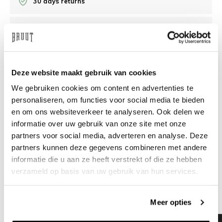
30 days returns
/10 on Feedback Company
Need help?
We're glad to help
Deze website maakt gebruik van cookies
We gebruiken cookies om content en advertenties te
info@bruut.nl
Live chat
Whatsapp
personaliseren, om functies voor social media te bieden
en om ons websiteverkeer te analyseren. Ook delen we
About this product
informatie over uw gebruik van onze site met onze
Shipment and returns
partners voor social media, adverteren en analyse. Deze
partners kunnen deze gegevens combineren met andere
informatie die u aan ze heeft verstrekt of die ze hebben
Related products
verzameld op basis van uw gebruik van hun services.
Meer opties