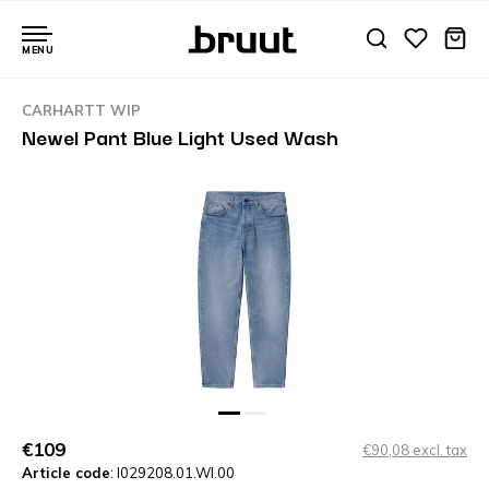
MENU
CARHARTT WIP
Newel Pant Blue Light Used Wash
€109
€90,08 excl. tax
Article code
: I029208.01.WI.00