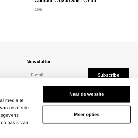
Camber Woven Shirt White
B
€95
€
Newsletter
Subscribe
Reviews
Naar de website
al media te
van onze site
/10 -
reviews
Meer opties
 gegevens
 op basis van