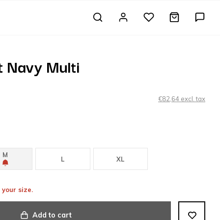
 Navy Multi
€82,64 excl. tax
M
L
XL
 your size.
Add to cart