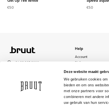
Get Up Tee White
Speed Squad
€50
€50
Help
Account
+31 23 205 2006
FAQ
info@bruut.nl
Shipping & Returns
Deze website maakt gebru
Contact form
Payment Methods
We gebruiken cookies om c
Open till 18:00
Shipping
bieden en om ons websitev
VIEW OPENING HOURS
Discount
met onze partners voor so
combineren met andere inf
uw gebruik van hun servic