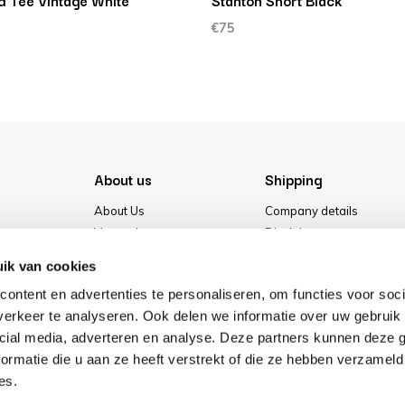
 Tee Vintage White
Stanton Short Black
€75
About us
Shipping
About Us
Company details
Vacancies
Disclaimer
Media
Terms & conditions
ik van cookies
Our store
Privacy Policy
ontent en advertenties te personaliseren, om functies voor soci
Cookies
erkeer te analyseren. Ook delen we informatie over uw gebruik 
cial media, adverteren en analyse. Deze partners kunnen deze
ormatie die u aan ze heeft verstrekt of die ze hebben verzameld
es.