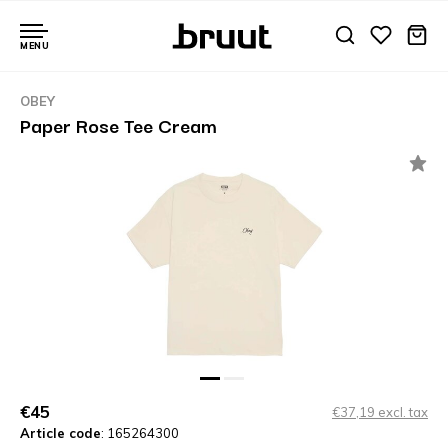
MENU
OBEY
Paper Rose Tee Cream
€45
€37,19 excl. tax
Article code
: 165264300