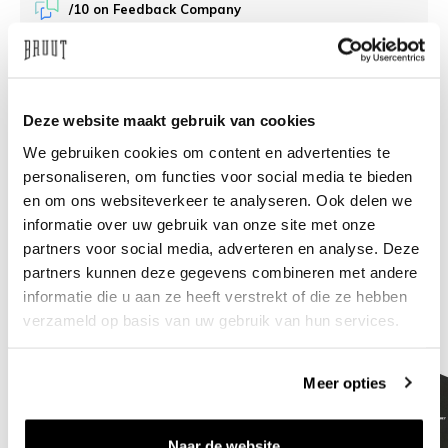
/10 on Feedback Company
Need help?
We're glad to help
Deze website maakt gebruik van cookies
info@bruut.nl
Live chat
Whatsapp
We gebruiken cookies om content en advertenties te
personaliseren, om functies voor social media te bieden
About this product
en om ons websiteverkeer te analyseren. Ook delen we
Shipment and returns
informatie over uw gebruik van onze site met onze
partners voor social media, adverteren en analyse. Deze
partners kunnen deze gegevens combineren met andere
Related products
informatie die u aan ze heeft verstrekt of die ze hebben
verzameld op basis van uw gebruik van hun services.
Meer opties
Naar de website