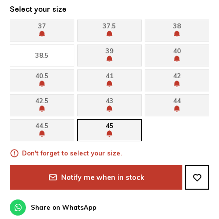
Select your size
37
37.5
38
39
40
38.5
40.5
41
42
42.5
43
44
44.5
45
Don't forget to select your size.
Notify me when in stock
Share on WhatsApp