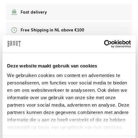
Fast delivery
Free Shipping in NL above €100
30 days returns
Deze website maakt gebruik van cookies
/10 on Feedback Company
We gebruiken cookies om content en advertenties te
personaliseren, om functies voor social media te bieden
Need help?
We're glad to help
en om ons websiteverkeer te analyseren. Ook delen we
informatie over uw gebruik van onze site met onze
info@bruut.nl
Live chat
Whatsapp
partners voor social media, adverteren en analyse. Deze
partners kunnen deze gegevens combineren met andere
About this product
informatie die u aan ze heeft verstrekt of die ze hebben
verzameld op basis van uw gebruik van hun services.
Shipment and returns