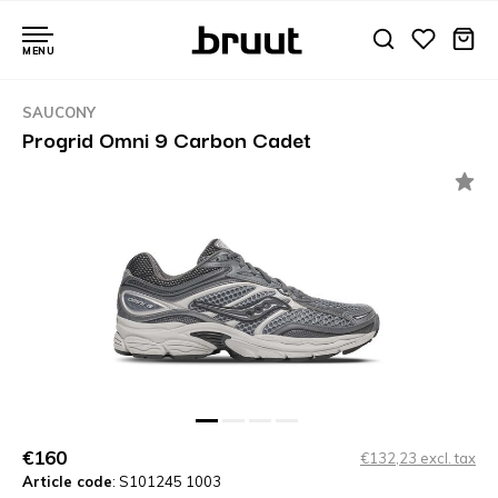
MENU
SAUCONY
Progrid Omni 9 Carbon Cadet
€160
€132,23 excl. tax
Article code
: S101245 1003