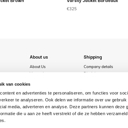
cket Brown
Varsity Jacket Bordeaux
€325
About us
Shipping
About Us
Company details
Vacancies
Disclaimer
Media
Terms & conditions
ik van cookies
Our store
Privacy Policy
ontent en advertenties te personaliseren, om functies voor soci
Cookies
erkeer te analyseren. Ook delen we informatie over uw gebruik 
cial media, adverteren en analyse. Deze partners kunnen deze
ormatie die u aan ze heeft verstrekt of die ze hebben verzameld
es.