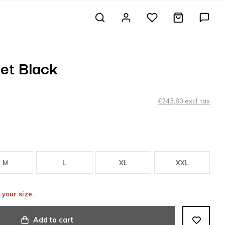
et Black
€243,80 excl. tax
M
L
XL
XXL
 your size.
Add to cart