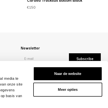
Carded Tracksuit Bottom Black
P
€150
€
Newsletter
Subscribe
Reviews
Naar de website
al media te
van onze site
/10 -
reviews
Meer opties
 gegevens
 op basis van