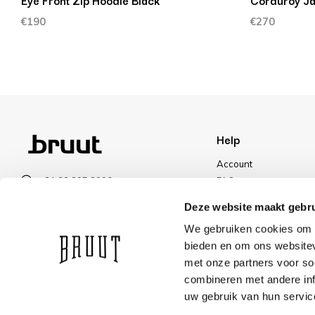
Eye Front Zip Hoodie Black
Corduroy Ja
€190
€270
Help
Account
+31 23 205 2006
FAQ
info@bruut.nl
Shipping & Returns
Deze website maakt gebru
Contact form
Payment Methods
We gebruiken cookies om c
Open till 18:00
Shipping
bieden en om ons websitev
VIEW OPENING HOURS
Discount
met onze partners voor so
combineren met andere inf
uw gebruik van hun servic