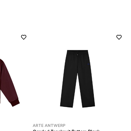
ARTE ANTWERP
A