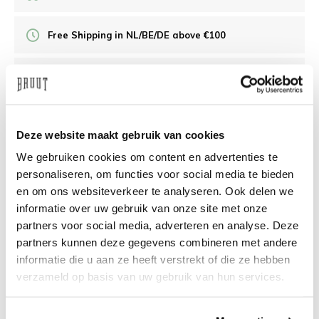
Free Shipping in NL/BE/DE above €100
30 days returns
/10 on Feedback Company
Deze website maakt gebruik van cookies
We gebruiken cookies om content en advertenties te
Need help?
We're glad to help
personaliseren, om functies voor social media te bieden
en om ons websiteverkeer te analyseren. Ook delen we
info@bruut.nl
Live chat
Whatsapp
informatie over uw gebruik van onze site met onze
partners voor social media, adverteren en analyse. Deze
About this product
partners kunnen deze gegevens combineren met andere
informatie die u aan ze heeft verstrekt of die ze hebben
Shipment and returns
verzameld op basis van uw gebruik van hun services.
Related products