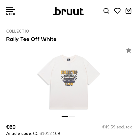
MENU
COLLECTIQ
Rally Tee Off White
€60
€49,59 excl. tax
Article code
: CC 61012 109