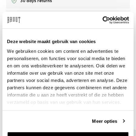
30 days returns
/10 on Feedback Company
Need help?
We're glad to help
Deze website maakt gebruik van cookies
We gebruiken cookies om content en advertenties te
info@bruut.nl
Live chat
Whatsapp
personaliseren, om functies voor social media te bieden
en om ons websiteverkeer te analyseren. Ook delen we
About this product
informatie over uw gebruik van onze site met onze
partners voor social media, adverteren en analyse. Deze
Shipment and returns
partners kunnen deze gegevens combineren met andere
informatie die u aan ze heeft verstrekt of die ze hebben
Related products
verzameld op basis van uw gebruik van hun services.
Meer opties