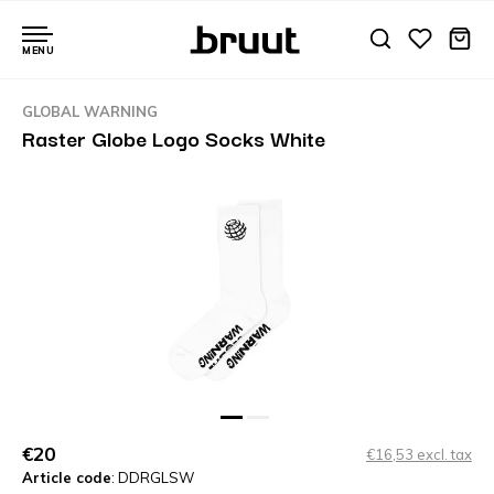
MENU
GLOBAL WARNING
Raster Globe Logo Socks White
€20
€16,53 excl. tax
Article code
: DDRGLSW