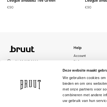
League Shabbaz Tee Green
League Shab
€90
€90
Help
Account
+31 23 205 2006
FAQ
info@bruut.nl
Shipping & Returns
Deze website maakt gebru
Contact form
Payment Methods
We gebruiken cookies om c
Open 11:00 - 18:00
Shipping
bieden en om ons websitev
VIEW OPENING HOURS
Discount
met onze partners voor so
combineren met andere inf
uw gebruik van hun servic