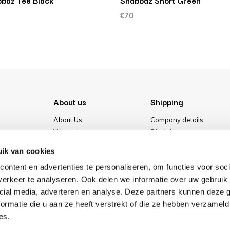
baz Tee Black
Shabbaz Short Green
€70
About us
Shipping
About Us
Company details
Vacancies
Disclaimer
Media
Terms & conditions
ik van cookies
Our store
Privacy Policy
ontent en advertenties te personaliseren, om functies voor soci
Cookies
erkeer te analyseren. Ook delen we informatie over uw gebruik 
cial media, adverteren en analyse. Deze partners kunnen deze
ormatie die u aan ze heeft verstrekt of die ze hebben verzameld
es.