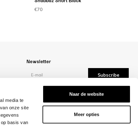
Shabbaz Short Black
€70
Newsletter
Subscribe
Reviews
Naar de website
al media te
van onze site
/10 -
reviews
Meer opties
 gegevens
 op basis van