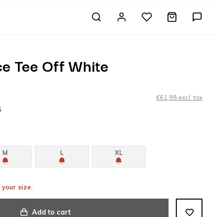
e Tee Off White
€61,98 excl. tax
5
M
L
XL
 your size.
Add to cart