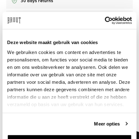
30 days returns
/10 on Feedback Company
Need help?
We're glad to help
Deze website maakt gebruik van cookies
We gebruiken cookies om content en advertenties te
info@bruut.nl
Live chat
Whatsapp
personaliseren, om functies voor social media te bieden
en om ons websiteverkeer te analyseren. Ook delen we
About this product
informatie over uw gebruik van onze site met onze
partners voor social media, adverteren en analyse. Deze
Shipment and returns
partners kunnen deze gegevens combineren met andere
informatie die u aan ze heeft verstrekt of die ze hebben
Related products
verzameld op basis van uw gebruik van hun services.
Meer opties