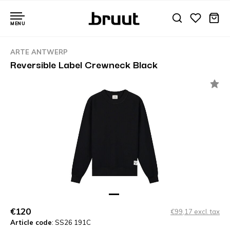
MENU
ARTE ANTWERP
Reversible Label Crewneck Black
€120
€99,17 excl. tax
Article code
: SS26 191C